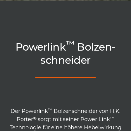
™
Power­link
Bolzen­
schnei­der
™
Der Powerlink
Bolzenschneider von H.K.
®
™
Porter
sorgt mit seiner Power Link
Technologie für eine höhere Hebelwirkung