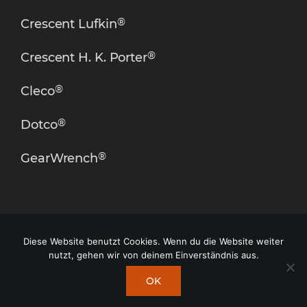
®
Crescent Lufkin
®
Crescent H. K. Porter
®
Cleco
®
Dotco
®
GearWrench
© toolion.de
Diese Website benutzt Cookies. Wenn du die Website weiter
nutzt, gehen wir von deinem Einverständnis aus.
OK
Design und Website –