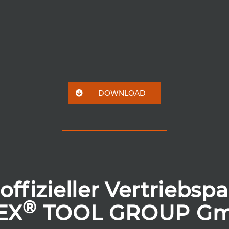
DOWNLOAD
offizieller Vertriebsp
®
EX
TOOL GROUP G