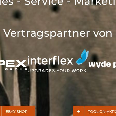
les - Service - Market
Vertragspartner von
EBAY SHOP
TOOLION-AKT