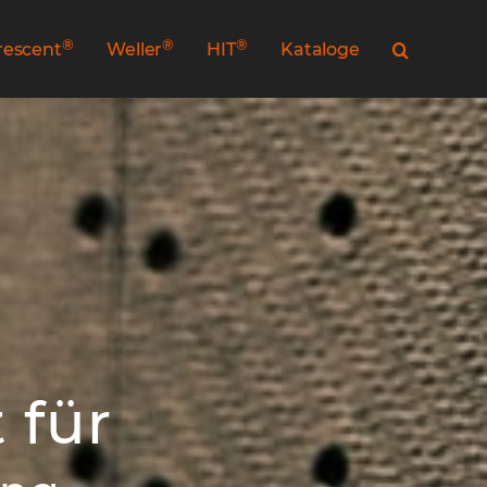
®
®
®
rescent
Weller
HIT
Kataloge
 für