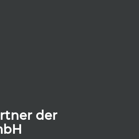
artner der
mbH