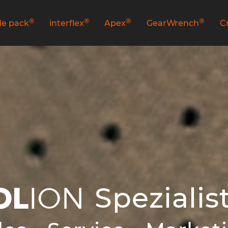
®
®
®
®
e pack
interflex
Apex
GearWrench
C
Spezialist