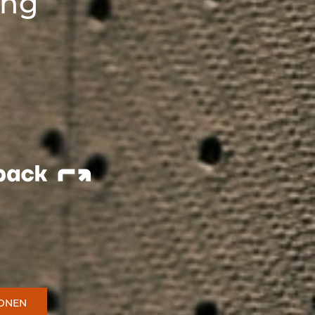
ing
IONEN