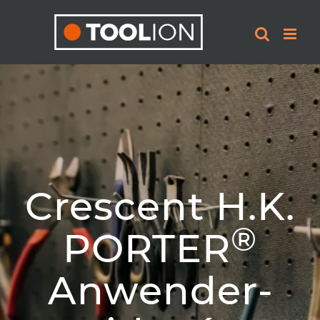
Skip
to
content
Crescent H.K.
®
PORTER
Anwender­