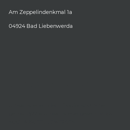
Am Zeppelindenkmal 1a
04924 Bad Liebenwerda
Umsatzsteuer
Umsatzsteuer-Identifikationsnummer
gemäß §27 a Umsatzsteuergesetz:
MUSS
NOCH AUSGEFÜLLT WERDEN