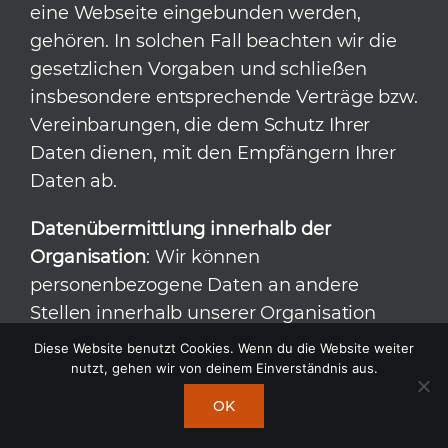
eine Webseite eingebunden werden,
gehören. In solchen Fall beachten wir die
gesetzlichen Vorgaben und schließen
insbesondere entsprechende Verträge bzw.
Vereinbarungen, die dem Schutz Ihrer
Daten dienen, mit den Empfängern Ihrer
Daten ab.
Datenübermittlung innerhalb der
Organisation
: Wir können
personenbezogene Daten an andere
Stellen innerhalb unserer Organisation
übermitteln oder ihnen den Zugriff auf
Diese Website benutzt Cookies. Wenn du die Website weiter
diese Daten gewähren. Sofern diese
nutzt, gehen wir von deinem Einverständnis aus.
Weitergabe zu administrativen Zwecken
OK
erfolgt, beruht die Weitergabe der Daten