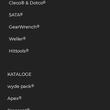
®
Cleco® & Dotco
®
SATA
®
GearWrench
®
Weller
®
Hittools
KATALOGE
®
wyde pack
®
Apex
®